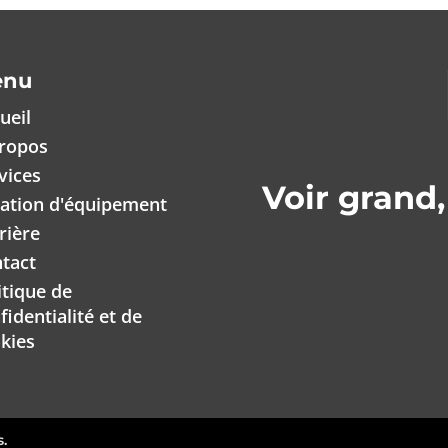
enu
ueil
ropos
vices
Voir grand,
ation d'équipement
rière
tact
itique de
fidentialité et de
kies
s.