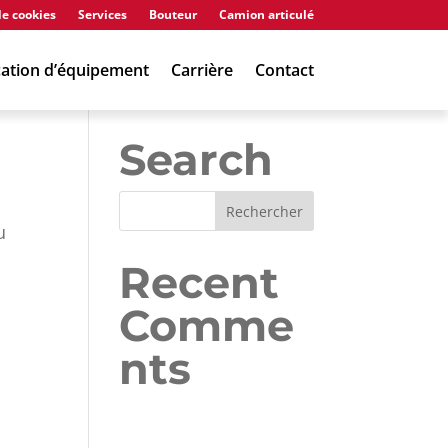
de cookies
Services
Bouteur
Camion articulé
Chargeuse
Foreuse
Pelle hydraulique
ation d’équipement
Carrière
Contact
Search
u
Recent
Comme
nts