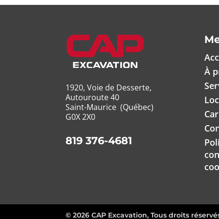
M
Acc
À p
Ser
1920, Voie de Desserte,
Autouroute 40
Loc
Saint-Maurice (Québec)
Car
G0X 2X0
Con
819 376-4681
Pol
con
coo
© 2026 CAP Excavation, Tous droits réservé