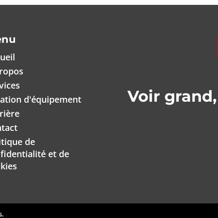
enu
ueil
ropos
vices
Voir grand,
ation d'équipement
rière
tact
itique de
fidentialité et de
kies
s.