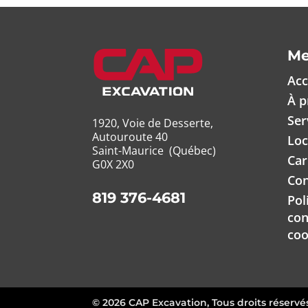
M
Acc
À p
Ser
1920, Voie de Desserte,
Autouroute 40
Loc
Saint-Maurice (Québec)
Car
G0X 2X0
Con
819 376-4681
Pol
con
coo
© 2026 CAP Excavation, Tous droits réservé